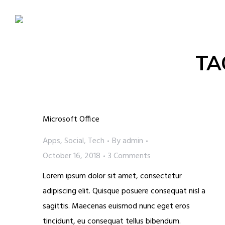
TA
Microsoft Office
Apps
,
Social
,
Tech
By
admin
October 16, 2018
3 Comments
Lorem ipsum dolor sit amet, consectetur
adipiscing elit. Quisque posuere consequat nisl a
sagittis. Maecenas euismod nunc eget eros
tincidunt, eu consequat tellus bibendum.