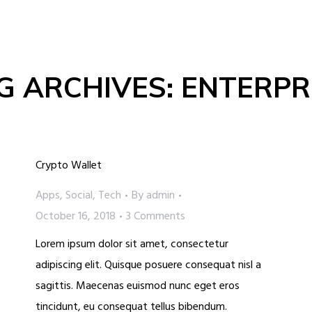
G ARCHIVES:
ENTERPR
Crypto Wallet
Apps
,
Social
,
Tech
By
admin
October 16, 2018
3 Comments
Lorem ipsum dolor sit amet, consectetur
adipiscing elit. Quisque posuere consequat nisl a
sagittis. Maecenas euismod nunc eget eros
tincidunt, eu consequat tellus bibendum.