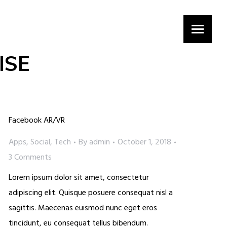
ISE
Facebook AR/VR
Apps
,
Social
,
Tech
By
admin
October 1, 2018
3 Comments
Lorem ipsum dolor sit amet, consectetur
adipiscing elit. Quisque posuere consequat nisl a
sagittis. Maecenas euismod nunc eget eros
tincidunt, eu consequat tellus bibendum.